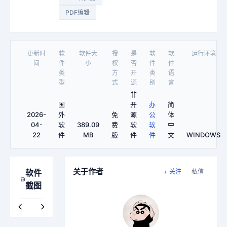
PDF编辑
更新时
软
软件大
授
是
软
软
运行环境
间
件
小
权
否
件
件
类
方
开
类
语
型
式
源
别
言
非
国
开
办
简
2026-
外
免
源
公
体
04-
软
389.09
费
软
软
中
22
件
MB
版
件
件
文
WINDOWS
关于作者
软件
+ 关注
私信
截图