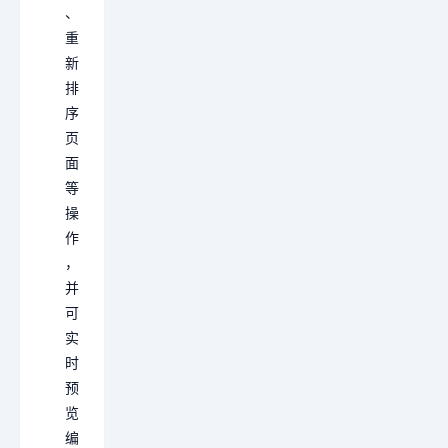
、
重
新
排
序
页
面
等
操
作
，
并
可
实
时
预
览
编