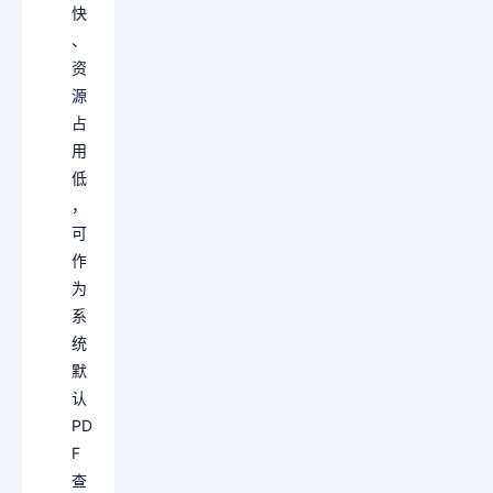
快
、
资
源
占
用
低
，
可
作
为
系
统
默
认
PD
F
查