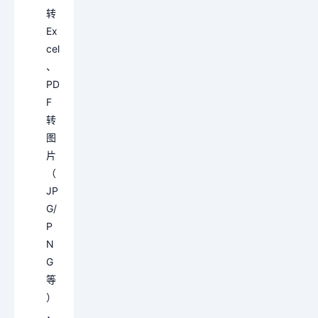
转
Ex
cel
、
PD
F
转
图
片
（
JP
G/
P
N
G
等
）
，