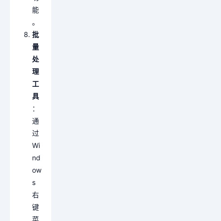
能
。
批
量
处
理
工
具
：
通
过
Wi
nd
ow
s
右
键
菜