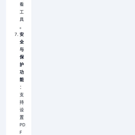
看
工
具
。
安
全
与
保
护
功
能
：
支
持
设
置
PD
F