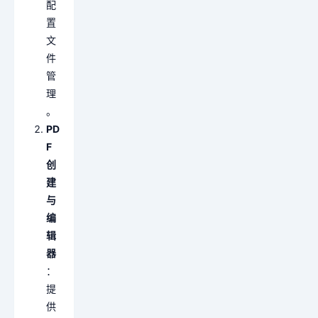
配
置
文
件
管
理
。
PD
F
创
建
与
编
辑
器
：
提
供