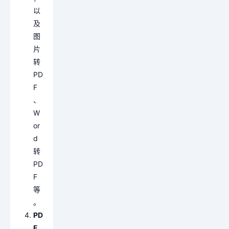
以
及
图
片
转
PD
F
、
W
or
d
转
PD
F
等
。
PD
F