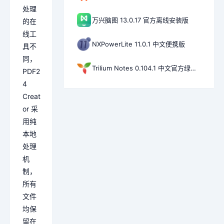
处理
万兴脑图 13.0.17 官方离线安装版
的在
线工
NXPowerLite 11.0.1 中文便携版
具不
同，
Trilium Notes 0.104.1 中文官方绿色版
PDF2
4
Creat
or 采
用纯
本地
处理
机
制，
所有
文件
均保
留在