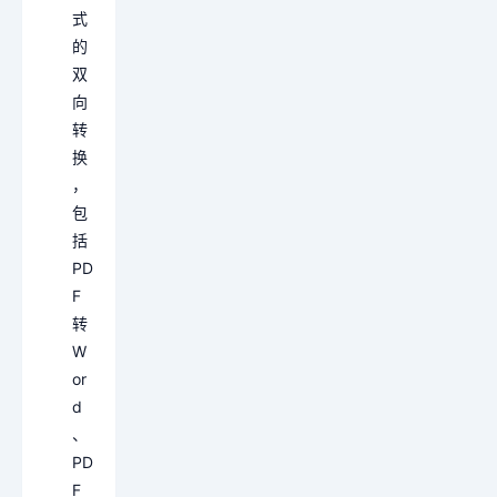
式
的
双
向
转
换
，
包
括
PD
F
转
W
or
d
、
PD
F