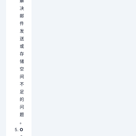
解
决
邮
件
发
送
或
存
储
空
间
不
足
的
问
题
。
O