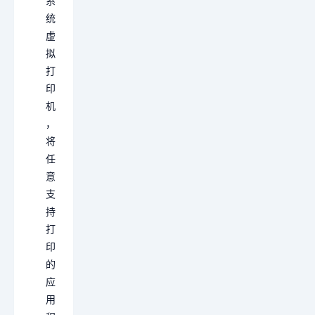
系
统
虚
拟
打
印
机
，
将
任
意
支
持
打
印
的
应
用