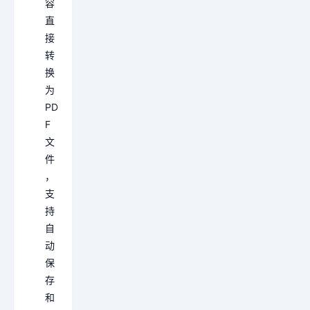
容
直
接
转
换
为
PD
F
文
件
，
支
持
自
动
保
存
和