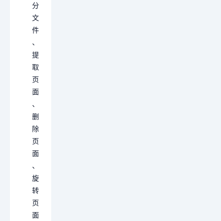
分
文
件
、
提
取
页
面
、
删
除
页
面
、
旋
转
页
面