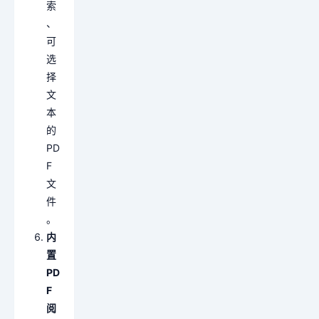
索
、
可
选
择
文
本
的
PD
F
文
件
。
内
置
PD
F
阅