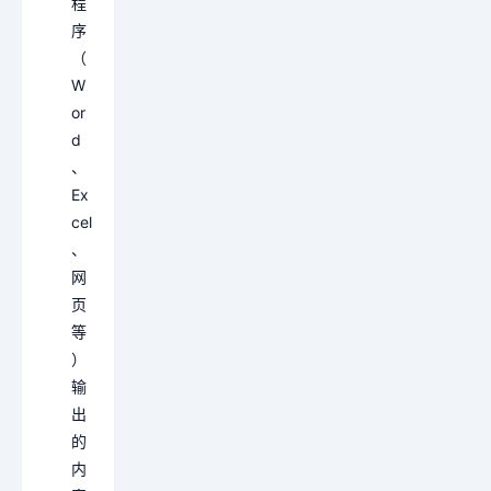
程
序
（
W
or
d
、
Ex
cel
、
网
页
等
）
输
出
的
内