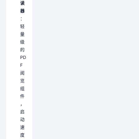
读
器
：
轻
量
级
的
PD
F
阅
览
组
件
，
启
动
速
度