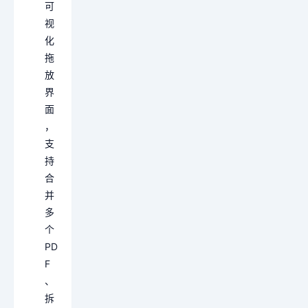
可
视
化
拖
放
界
面
，
支
持
合
并
多
个
PD
F
、
拆