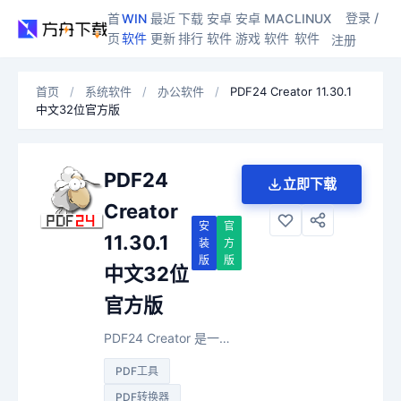
登录 /
首
WIN
最近
下载
安卓
安卓
MAC
LINUX
页
软件
更新
排行
软件
游戏
软件
软件
注册
首页
/
系统软件
/
办公软件
/
PDF24 Creator 11.30.1
中文32位官方版
PDF24
立即下载
Creator
安
官
11.30.1
装
方
版
版
中文32位
官方版
PDF24 Creator 是一款面向 Windows 的全能型 PDF 工具箱，集成了 PDF 创建、编辑、转换、压缩等 25+ 种功能。通过虚拟打印机将任意可打印文件转换为 PDF，支持拖放式界面编辑，所有处理均在本地完成，无需联网，完全免费且无功能限制。
PDF工具
PDF转换器