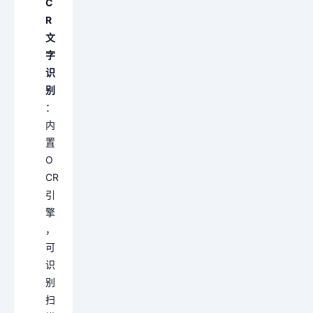
C
R
文
字
识
别
：
内
置
O
CR
引
擎
，
可
识
别
扫