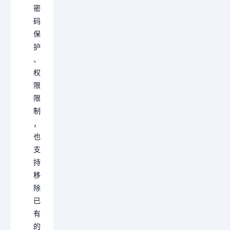
密
码
保
护
、
权
限
限
制
，
也
支
持
移
除
已
有
的