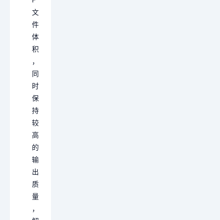
文
件
体
积
，
同
时
保
持
较
高
的
输
出
质
量
，