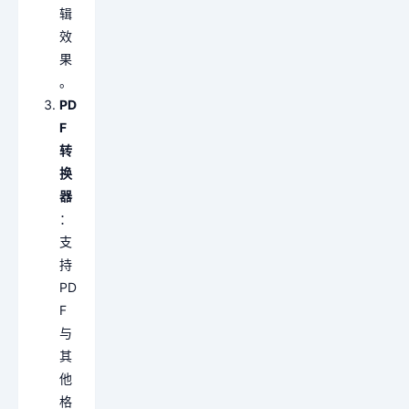
辑
效
果
。
PD
F
转
换
器
：
支
持
PD
F
与
其
他
格