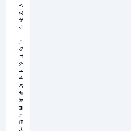
密
码
保
护
，
并
提
供
数
字
签
名
和
添
加
水
印
功