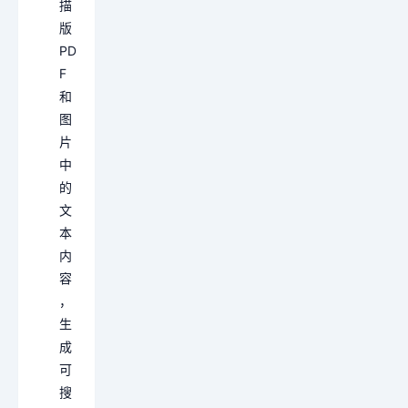
描
版
PD
F
和
图
片
中
的
文
本
内
容
，
生
成
可
搜