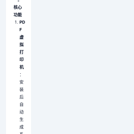
核心
功能
PD
F
虚
拟
打
印
机
：
安
装
后
自
动
生
成