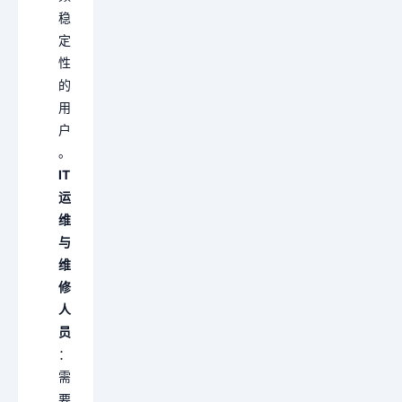
稳
定
性
的
用
户
。
IT
运
维
与
维
修
人
员
：
需
要