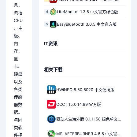
息，
LiteMonitor 1.3.6 中文官方绿色版
4
包括
CPU
EasyBluetooth 3.0.5 中文官方版
5
、主
板、
IT资讯
内
存、
显
卡、
相关下载
硬盘
以及
各类
HWiNFO 8.50.6020 中文便携版
传感
OCCT 15.0.14.99 官方版
器数
据。
驱动人生海外版 8.1.11.58 绿色单文件版
与同
类软
MSI AFTERBURNER 4.6.6 中文官方版
件相