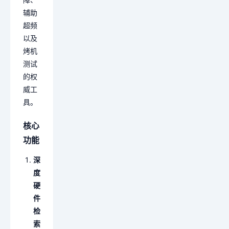
辅助
超频
以及
烤机
测试
的权
威工
具。
核心
功能
深
度
硬
件
检
索