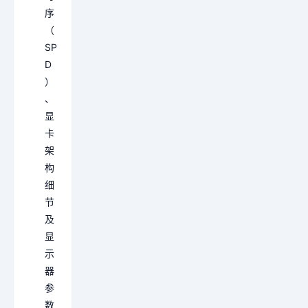
序
（
SP
D
）
、
显
卡
架
构
细
节
及
显
示
器
参
数