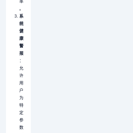
率
。
系
统
健
康
警
报
：
允
许
用
户
为
特
定
参
数