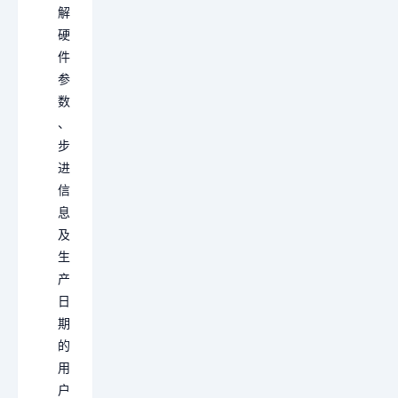
解
硬
件
参
数
、
步
进
信
息
及
生
产
日
期
的
用
户