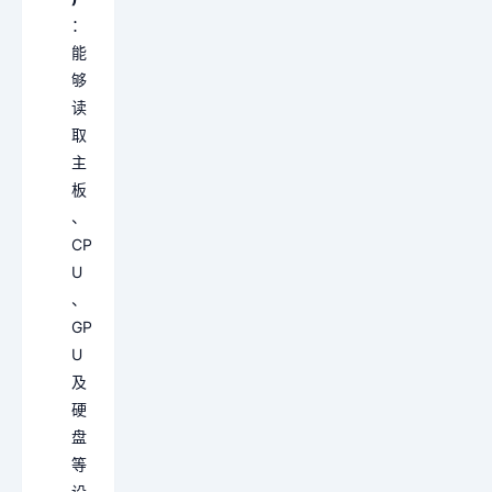
：
能
够
读
取
主
板
、
CP
U
、
GP
U
及
硬
盘
等
设