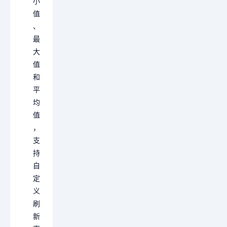
小
值
、
最
大
值
和
平
均
值
，
支
持
自
定
义
刷
新