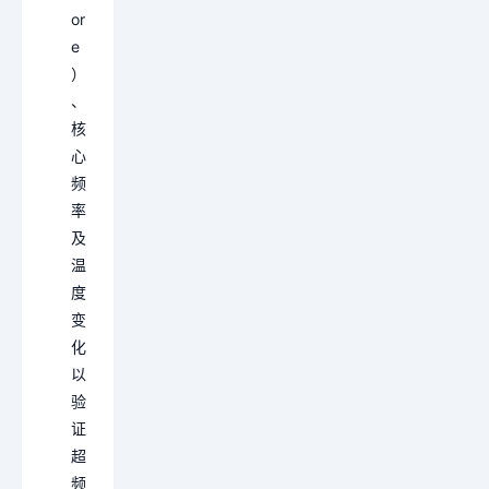
or
e
）
、
核
心
频
率
及
温
度
变
化
以
验
证
超
频