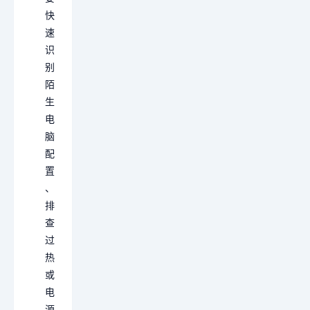
快
速
识
别
陌
生
电
脑
配
置
、
排
查
过
热
或
电
源