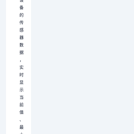
备
的
传
感
器
数
据
，
实
时
显
示
当
前
值
、
最