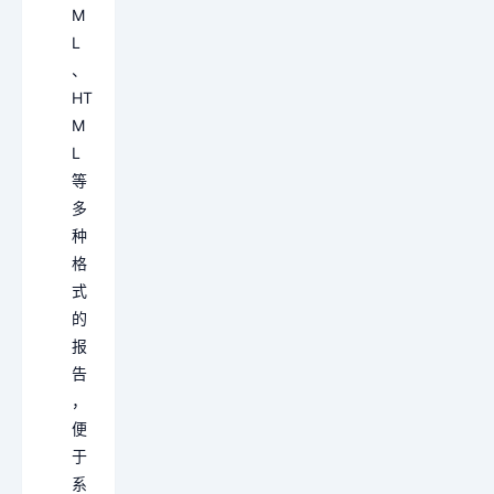
M
L
、
HT
M
L
等
多
种
格
式
的
报
告
，
便
于
系