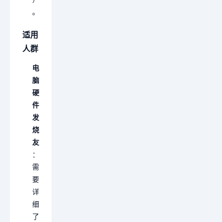
。
适用
人群
电
脑
硬
件
发
烧
友
：
需
要
详
细
了