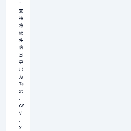
：
支
持
将
硬
件
信
息
导
出
为
Te
xt
、
CS
V
、
X