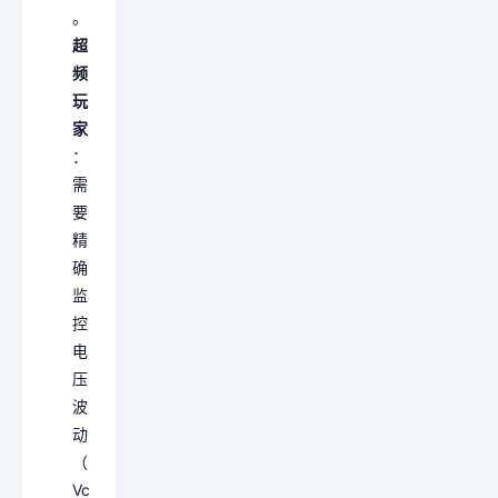
。
超
频
玩
家
：
需
要
精
确
监
控
电
压
波
动
（
Vc