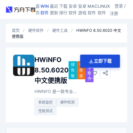
登录 /
首
WIN
最近
下载
安卓
安卓
MAC
LINUX
页
软件
更新
排行
软件
游戏
软件
软件
注册
首页
/
硬件软件
/
硬件工具
/
HWiNFO 8.50.6020 中文
便携版
HWiNFO
立即下载
大
绿
便
神
8.50.6020
色
携
制
版
版
作
中文便携版
HWiNFO 是一款专业的系统信息监测工具，能够深入分析计算机硬件配置，并提供电压、温度、风扇转速等参数的毫秒级实时监控，是电脑发烧友、超频玩家及IT维护人员的必备利器。
系统监控
硬件检测
性能测试