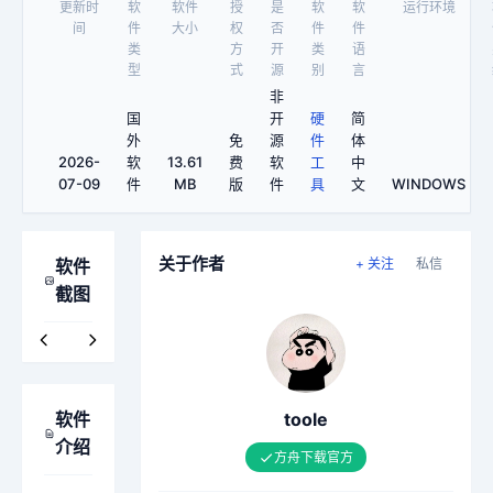
更新时
软
软件
授
是
软
软
运行环境
间
件
大小
权
否
件
件
类
方
开
类
语
型
式
源
别
言
非
国
开
硬
简
外
免
源
件
体
2026-
软
13.61
费
软
工
中
07-09
件
MB
版
件
具
文
WINDOWS
关于作者
软件
+ 关注
私信
截图
软件
toole
介绍
方舟下载官方