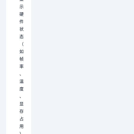
示
硬
件
状
态
（
如
帧
率
、
温
度
、
显
存
占
用
）