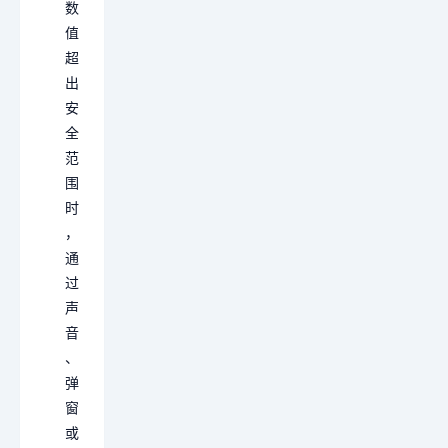
数
值
超
出
安
全
范
围
时
，
通
过
声
音
、
弹
窗
或