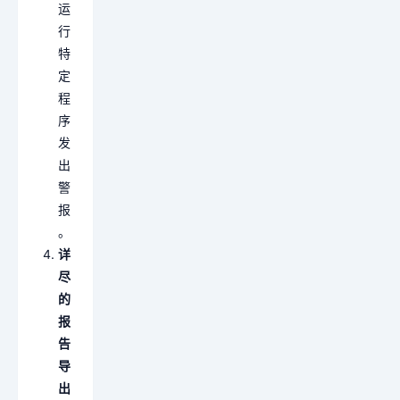
运
行
特
定
程
序
发
出
警
报
。
详
尽
的
报
告
导
出