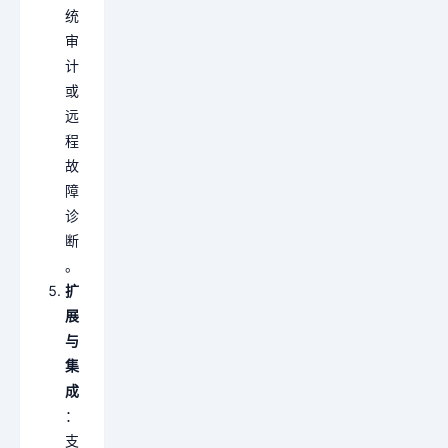
统
审
计
或
远
程
故
障
诊
断
。
扩
展
与
集
成
：
支