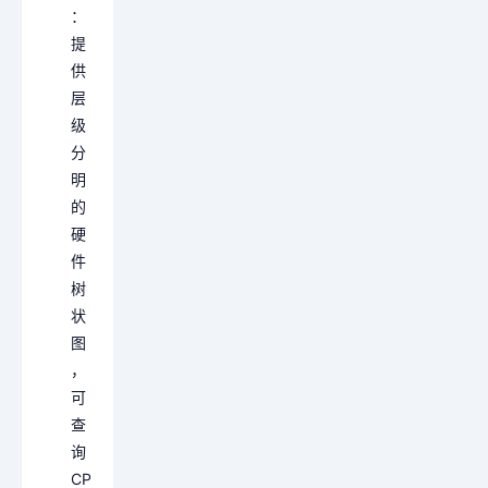
：
提
供
层
级
分
明
的
硬
件
树
状
图
，
可
查
询
CP