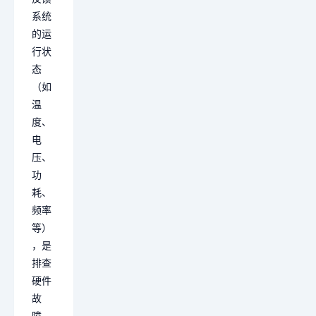
系统
的运
行状
态
（如
温
度、
电
压、
功
耗、
频率
等）
，是
排查
硬件
故
障、