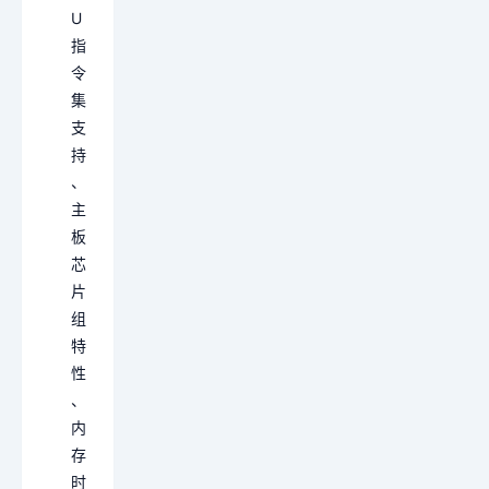
U
指
令
集
支
持
、
主
板
芯
片
组
特
性
、
内
存
时