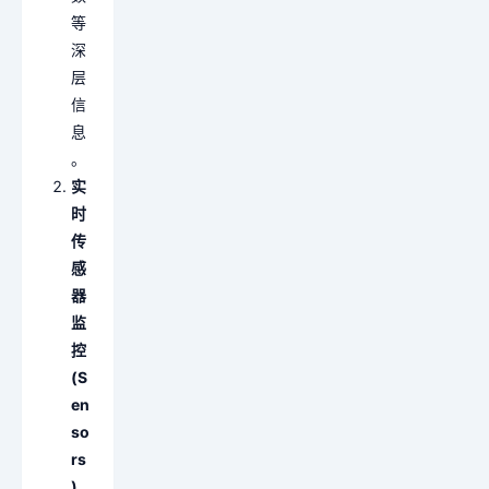
等
深
层
信
息
。
实
时
传
感
器
监
控
(S
en
so
rs
)