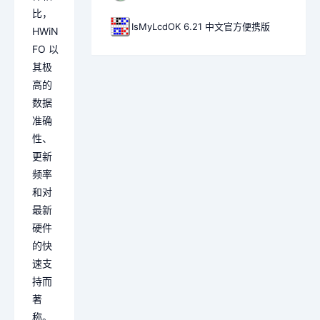
比，
IsMyLcdOK 6.21 中文官方便携版
HWiN
FO 以
其极
高的
数据
准确
性、
更新
频率
和对
最新
硬件
的快
速支
持而
著
称。