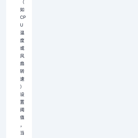
（
如
CP
U
温
度
或
风
扇
转
速
）
设
置
阈
值
，
当