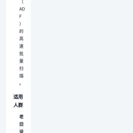
（
AD
F
）
的
高
速
批
量
扫
描
。
适用
人群
老
旧
设