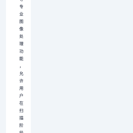
专
业
图
像
处
理
功
能
，
允
许
用
户
在
扫
描
阶
段