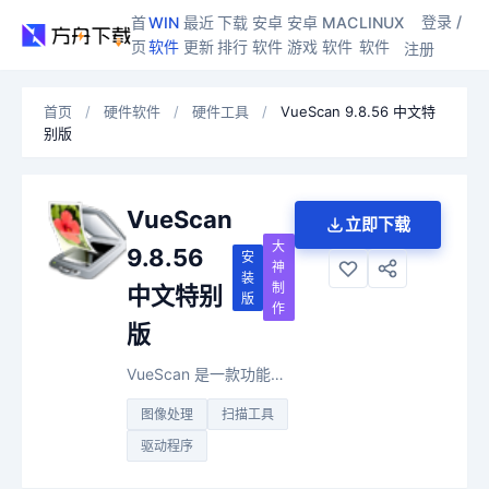
登录 /
首
WIN
最近
下载
安卓
安卓
MAC
LINUX
页
软件
更新
排行
软件
游戏
软件
软件
注册
首页
/
硬件软件
/
硬件工具
/
VueScan 9.8.56 中文特
别版
VueScan
立即下载
大
9.8.56
安
神
装
制
中文特别
版
作
版
VueScan 是一款功能强大的第三方扫描仪应用程序，旨在取代扫描仪自带的驱动程序。它支持 Windows、macOS 和 Linux 系统，能够驱动超过 7000 种不再被厂商支持的老旧扫描仪，并提供专业级的色彩还原与底片处理功能。
图像处理
扫描工具
驱动程序