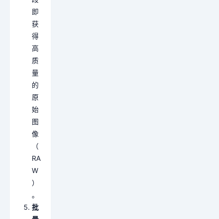
即
获
得
高
质
量
的
原
始
图
像
（
RA
W
）
。
批