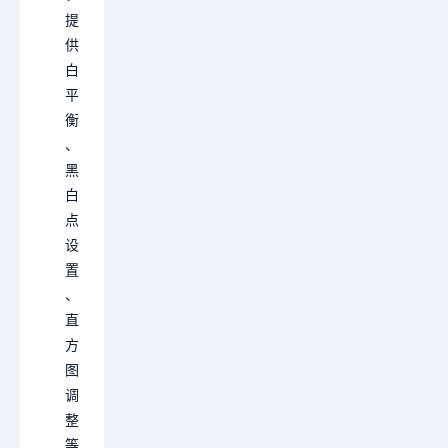
提
供
白
平
衡
、
黑
白
点
设
置
、
直
方
图
调
整
等