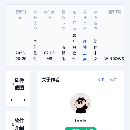
更新时
软
软件大
授
是
软
软
运行环境
间
件
小
权
否
件
件
类
方
开
类
语
型
式
源
别
言
非
国
开
硬
简
外
破
源
件
体
2026-
软
62.05
解
软
工
中
06-29
件
MB
版
件
具
文
WINDOWS
关于作者
软件
+ 关注
私信
截图
软件
toole
介绍