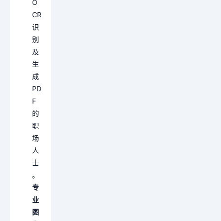
O
CR
识
别
及
生
成
PD
F
的
职
场
人
士
。
专
业
图