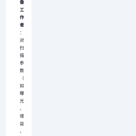
像
工
作
者
：
对
扫
描
参
数
（
如
曝
光
、
增
益
、