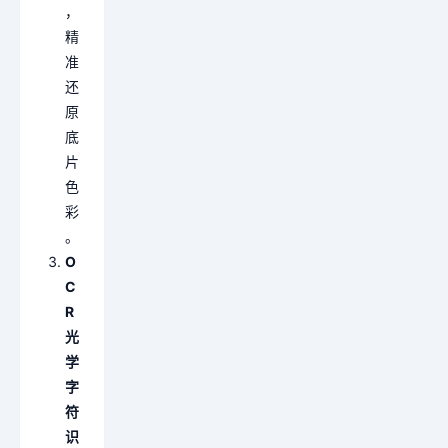
，
精
准
还
原
底
片
色
彩
。
O
C
R
光
学
字
符
识