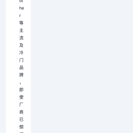
ot
he
r
等
主
流
及
冷
门
品
牌
，
即
使
厂
商
已
倒