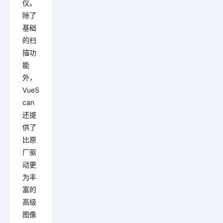
仪。
除了
基础
的扫
描功
能
外，
VueS
can
还提
供了
比原
厂驱
动更
为丰
富的
高级
图像