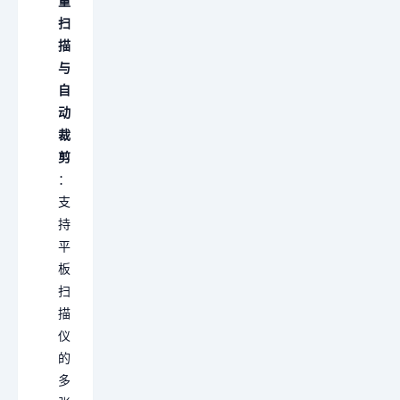
量
扫
描
与
自
动
裁
剪
：
支
持
平
板
扫
描
仪
的
多