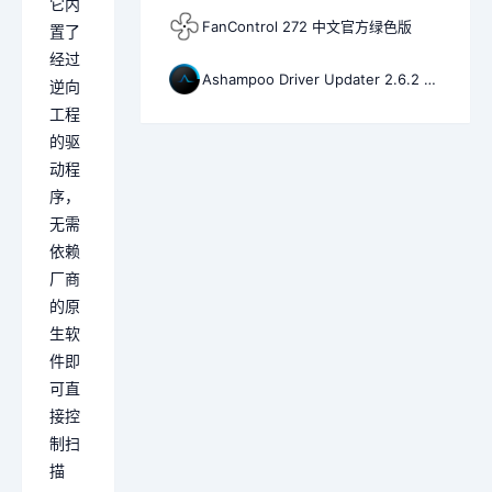
它内
FanControl 272 中文官方绿色版
置了
经过
Ashampoo Driver Updater 2.6.2 中文特别版
逆向
工程
的驱
动程
序，
无需
依赖
厂商
的原
生软
件即
可直
接控
制扫
描