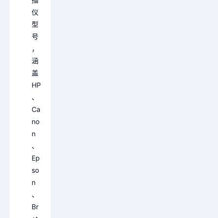
仪
型
号
，
涵
盖
HP
、
Ca
no
n
、
Ep
so
n
、
Br