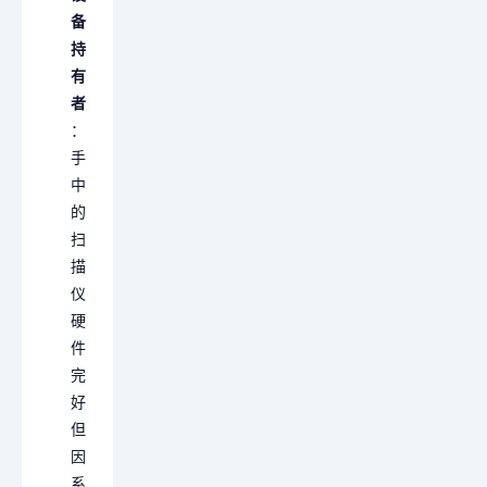
备
持
有
者
：
手
中
的
扫
描
仪
硬
件
完
好
但
因
系