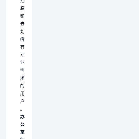
还
原
和
去
划
痕
有
专
业
需
求
的
用
户
。
办
公
室