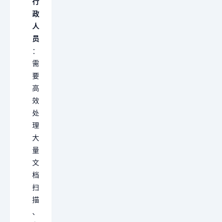
行
政
人
员
：
需
要
高
效
处
理
大
量
文
档
扫
描
、