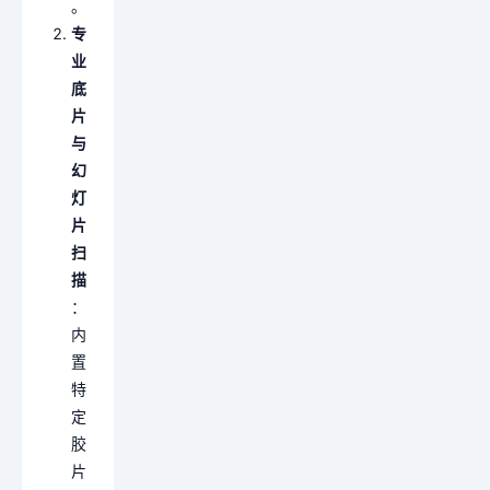
。
专
业
底
片
与
幻
灯
片
扫
描
：
内
置
特
定
胶
片