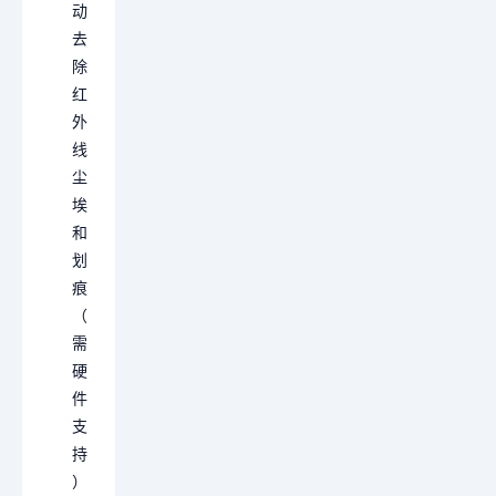
动
去
除
红
外
线
尘
埃
和
划
痕
（
需
硬
件
支
持
）