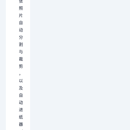
张
照
片
自
动
分
割
与
裁
剪
，
以
及
自
动
进
纸
器