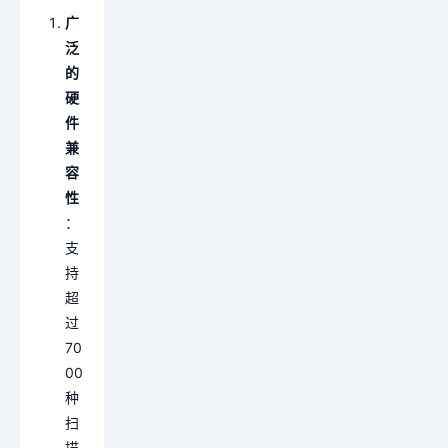
广
泛
的
硬
件
兼
容
性
：
支
持
超
过
70
00
种
扫
描