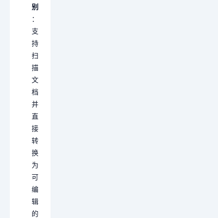
别
：
支
持
扫
描
文
档
并
直
接
转
换
为
可
编
辑
的