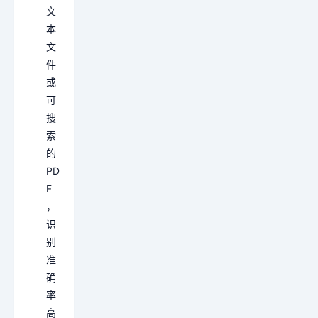
文
本
文
件
或
可
搜
索
的
PD
F
，
识
别
准
确
率
高