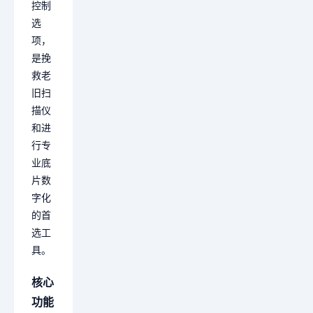
控制
选
项，
是挽
救老
旧扫
描仪
和进
行专
业底
片数
字化
的首
选工
具。
核心
功能