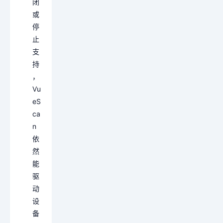
闭
或
停
止
支
持
，
Vu
eS
ca
n
依
然
能
驱
动
设
备