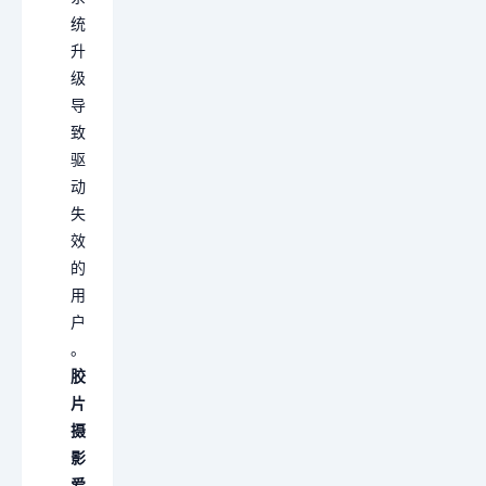
统
升
级
导
致
驱
动
失
效
的
用
户
。
胶
片
摄
影
爱