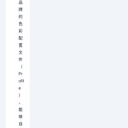
品
牌
的
色
彩
配
置
文
件
（
Pr
ofil
e
）
，
能
够
自