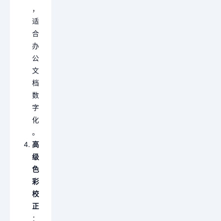
，
适
合
办
公
文
档
数
字
化
。
高
级
色
彩
校
正
：