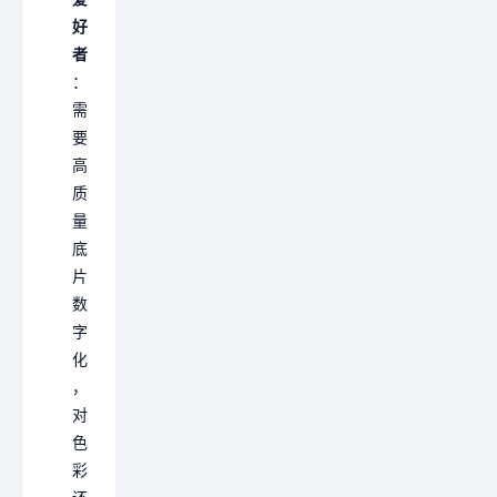
好
者
：
需
要
高
质
量
底
片
数
字
化
，
对
色
彩