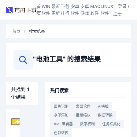
登录 /
首
WIN
最近
下载
安卓
安卓
MAC
LINUX
页
软件
更新
排行
软件
游戏
软件
软件
注册
首页
/
搜索结果
"电池工具" 的搜索结果
共找到
1
热门搜索
个结果
图色识别
桌面软件
AI换脸
水印添加
批量缩放
数据转换
Battery Mode 4.3.2.206 中文免费版
XML编辑器
数字权利
任务栏美化
Battery Mode 是一款免费的 Windows 系统托盘电池
色彩转换
软件大
更新时